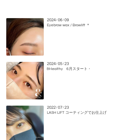
2024
06
09
/
/
Eyebrow wax / Browlift ＊
2024
05
23
/
/
&Healthy 6月スタート・
2022
07
23
/
/
LASH LIFT コーティングでお仕上げ