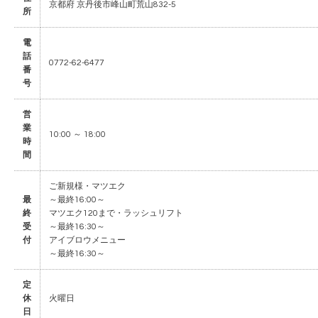
京都府 京丹後市峰山町荒山832-5
所
電
話
0772-62-6477
番
号
営
業
10:00 ～ 18:00
時
間
ご新規様・マツエク
最
～最終16:00～
終
マツエク120まで・ラッシュリフト
受
～最終16:30～
付
アイブロウメニュー
～最終16:30～
定
休
火曜日
日