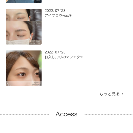
2022
07
23
/
/
アイブロウwax✳︎
2022
07
23
/
/
お久しぶりのマツエク✨
もっと見る
Access