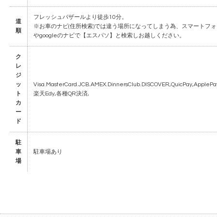
フレッシュバザールより徒歩10分。
道
※お車のナビ(住所検索)では違う場所になってしまう為、スマートフォ
順
やgoogleのナビで【エスパソ】と検索しお越しください。
ク
レ
ジ
ッ
Visa.MasterCard.JCB.AMEX.DinnersClub.DISCOVER,QuicPay,ApplePay
ト
楽天Edy,各種QR決済,
カ
ー
ド
駐
車
駐車場あり
場