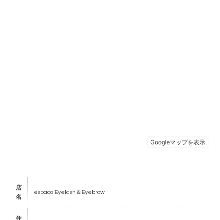
店
espaco Eyelash＆Eyebrow
名
住