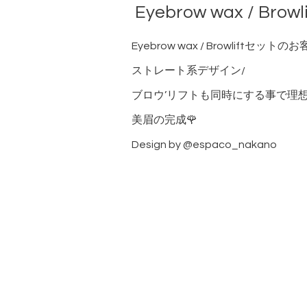
Eyebrow wax / Browl
Eyebrow wax / Browliftセットの
ストレート系デザイン/
ブロウ’リフトも同時にする事で理
美眉の完成🌹
Design by @espaco_nakano