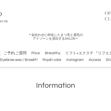
＊似合わせに特化したまつ毛と眉毛の
アイゾーンを演出するSALON＊
ご予約,ご質問
Price
&Healthy
リフト+エクステ 『リフエ
Eyebrow wax / Browlift
Roysh color
instagram
Access
Sta
Information