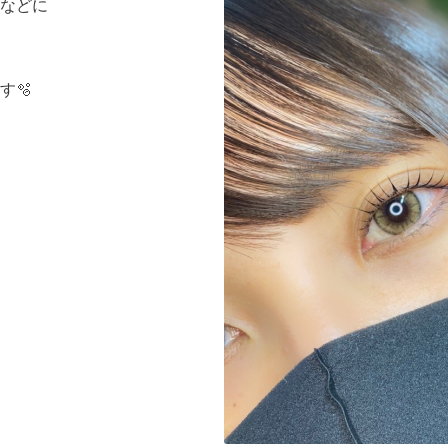
などに
す🫧