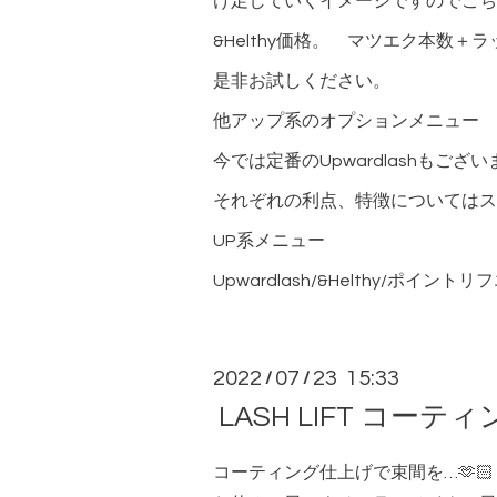
け足していくイメージですのでこち
&Helthy価格。 マツエク本数＋ラ
是非お試しください。
他アップ系のオプションメニュー
今では定番のUpwardlashもござ
それぞれの利点、特徴についてはス
UP系メニュー
Upwardlash/&Helthy/ポイントリ
2022
07
23 15:33
/
/
LASH LIFT コー
コーティング仕上げで束間を…🫶🏻