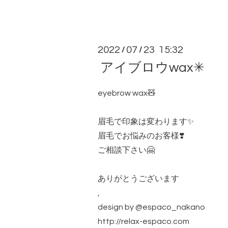
2022
07
23 15:32
/
/
アイブロウwax✳︎
eyebrow wax🧸
眉毛で印象は変わります✨
眉毛でお悩みのお客様❣️
ご相談下さい🤗
ありがとうございます
,
design by @espaco_nakano
http://relax-espaco.com