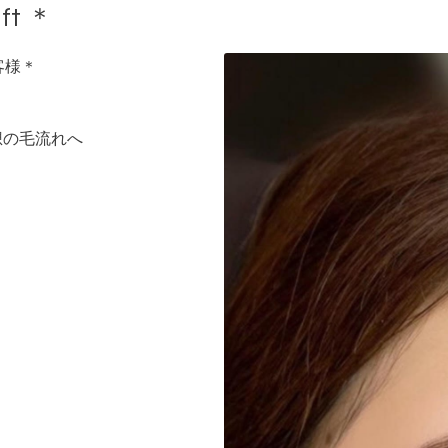
ift ＊
お客様＊
想の毛流れへ