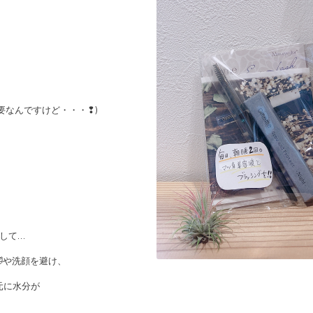
要なんですけど・・・❢)
として…
🛁や洗顔を避け、
元に水分が