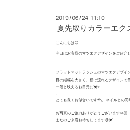
2019
06
24 11:10
/
/
夏先取りカラーエク
こんにちは😃
今日はお客様のマツエクデザインをご紹介し
フラットマットラッシュのマツエクデザインの
目の縦幅を大きく、横は流れるデザインで
一段と映えるお目元に💓✨
.
とても良くお似合いです🌹〟 ネイルとの同
.
お写真のご協力ありがとうございます🙏🏻
またのご来店お待ちしてます😊💓
.