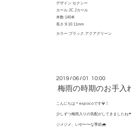
デザイン:セクシー
カール:JC.Jカール
本数:140本
長さ:9.10.11mm
カラー:ブラック.アクアグリーン
2019
06
01 10:00
/
/
梅雨の時期のお手入
こんにちは＊espacoです💎⁑
少しずつ梅雨入りの気配がしてきましたね☂️
ジメジメ、いや〜〜な季節🌧