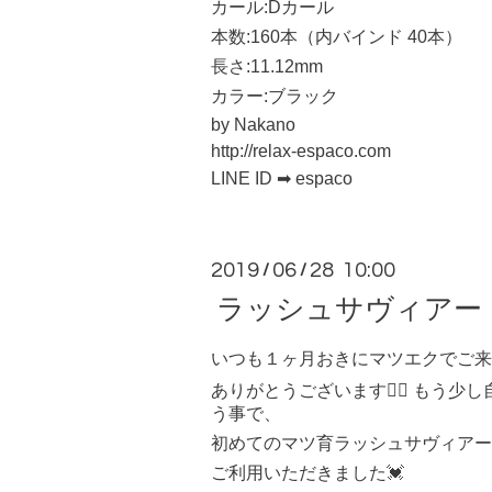
カール:Dカール
本数:160本（内バインド 40本）
長さ:11.12mm
カラー:ブラック
by Nakano
http://relax-espaco.com
LINE ID ➡ espaco
2019
06
28 10:00
/
/
ラッシュサヴィアー
いつも１ヶ月おきにマツエクでご来
ありがとうございます🙇‍♀️ もう
う事で、
初めてのマツ育ラッシュサヴィアー
ご利用いただきました💓