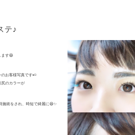
ステ♪
ます😆
お客様写真です▪️◽️
目尻のカラーが
時施術をされ、時短で綺麗に😆✨