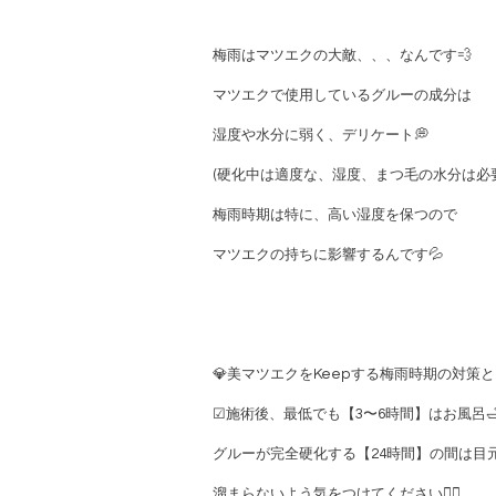
梅雨はマツエクの大敵、、、なんです💨
マツエクで使用しているグルーの成分は
湿度や水分に弱く、デリケート💭
(硬化中は適度な、湿度、まつ毛の水分は必
梅雨時期は特に、高い湿度を保つので
マツエクの持ちに影響するんです💦
💎美マツエクをKeepする梅雨時期の対策
☑︎施術後、最低でも【3〜6時間】はお風呂
グルーが完全硬化する【24時間】の間は目
溜まらないよう気をつけてください🙇‍♀️