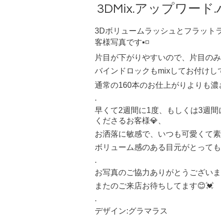
3DMix.アップワー
3Dボリュームラッシュとフラットラ
客様写真です▪️◽️
片目が下がりやすいので、片目のみ
バインドロックもmixしてお付けし
通常の160本のお仕上がりよりも濃さ
.
早くて2週間に1度、もしくは3週
くださるお客様💎、
お洒落に敏感で、いつも可愛くて素敵
ボリューム感のある目元がとっても
.
お写真のご協力ありがとうございます
またのご来店お待ちしてます😊💓
.
デザイン:グラマラス