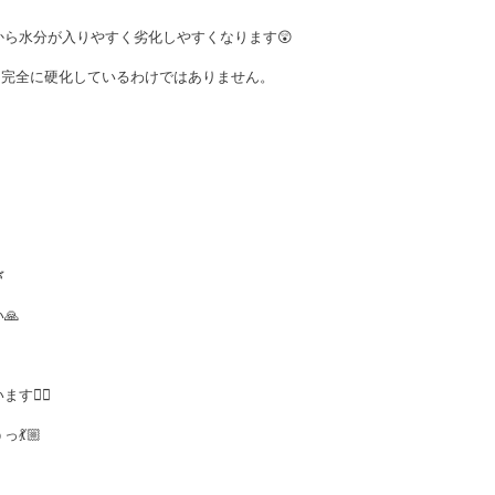
ら水分が入りやすく劣化しやすくなります😲
、完全に硬化しているわけではありません。
⁑

🙏
🙇‍♀️
💃🏼