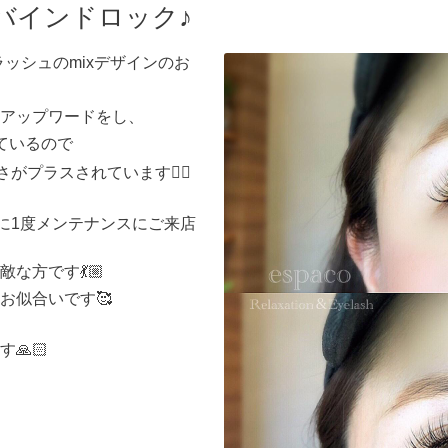
ド.バインドロック♪
ッシュのmixデザインのお
アップワードをし、
ているので
がプラスされています🙆‍♀️
間に1度メンテナンスにご来店
な方です💃🏼
お似合いです🥰
🙏🏻