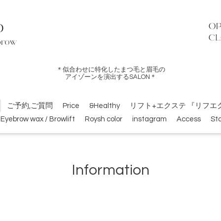
＊似合わせに特化したまつ毛と眉毛の
アイゾーンを演出するSALON＊
ご予約,ご質問
Price
&Healthy
リフト+エクステ 『リフエ
Eyebrow wax / Browlift
Roysh color
instagram
Access
Sta
Information