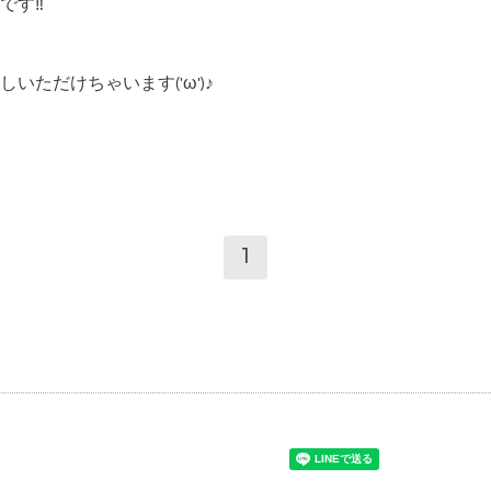
です‼
ただけちゃいます('ω')♪
1