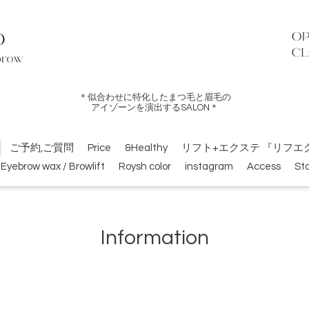
＊似合わせに特化したまつ毛と眉毛の
アイゾーンを演出するSALON＊
ご予約,ご質問
Price
&Healthy
リフト+エクステ 『リフエ
Eyebrow wax / Browlift
Roysh color
instagram
Access
Sta
Information