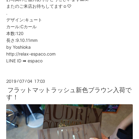
またのご来店お待ちしてます☺️♡
.
デザイン:キュート
カール:Cカール
本数:120
長さ:9.10.11mm
by Yoshioka
http://relax-espaco.com
LINE ID ➡ espaco
2019
/
07
/
04 17:03
フラットマットラッシュ新色ブラウン入荷で
す！