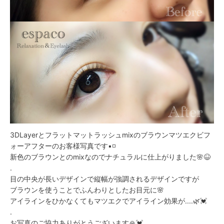
3DLayerとフラットマットラッシュmixのブラウンマツエクビフ
ォーアフターのお客様写真です▪️◽️
新色のブラウンとのmixなのでナチュラルに仕上がりました🌸😆
.
目の中央が長いデザインで縦幅が強調されるデザインですが
ブラウンを使うことでふんわりとしたお目元に🌸
アイラインをひかなくてもマツエクでアイライン効果が....🌿💓
.
お写真のご協力ありがとうございます🙏💓