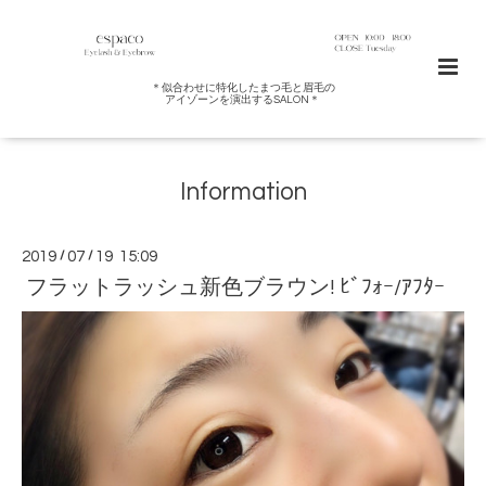
＊似合わせに特化したまつ毛と眉毛の
アイゾーンを演出するSALON＊
Information
2019
/
07
/
19 15:09
フラットラッシュ新色ブラウン! ﾋﾞﾌｫｰ/ｱﾌﾀｰ