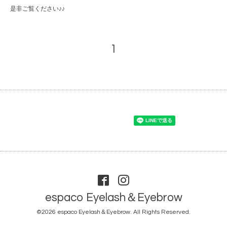
是非ご覧ください♪♪
1
espaco Eyelash＆Eyebrow
©2026
espaco Eyelash＆Eyebrow
. All Rights Reserved.