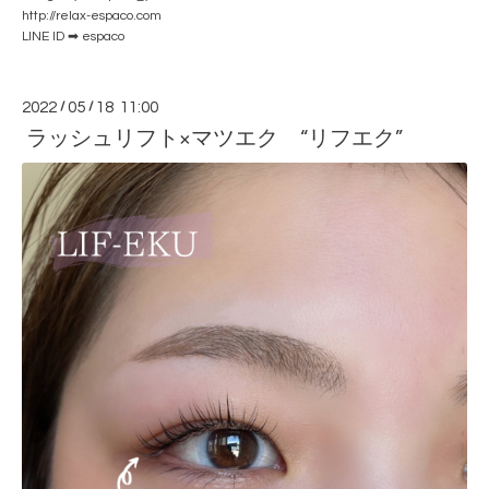
http://relax-espaco.com
LINE ID ➡ espaco
2022
/
05
/
18 11:00
ラッシュリフト×マツエク “リフエク”