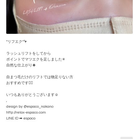
”リフエク“🦩
ラッシュリフトをしてから
ポイントでマツエクを足しました✳︎
自然な仕上がり🍀
自まつ毛だけのリフトでは物足りない方
おすすめです💁‍♀️
いつもありがとうございます☺️
,
design by @espaco_nakano
http://relax-espaco.com
LINE ID ➡ espaco