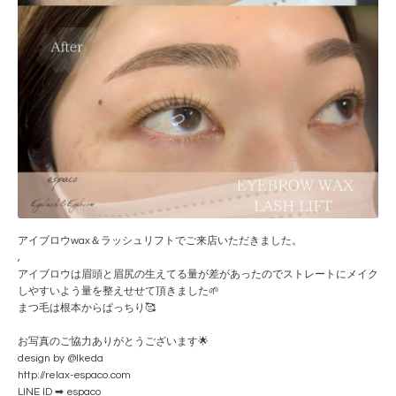
アイブロウwax＆ラッシュリフトでご来店いただきました。
,
アイブロウは眉頭と眉尻の生えてる量が差があったのでストレートにメイク
しやすいよう量を整えせせて頂きました🌱
まつ毛は根本からぱっちり🥰
お写真のご協力ありがとうございます🌟
design by @Ikeda
http://relax-espaco.com
LINE ID ➡ espaco