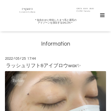
＊似合わせに特化したまつ毛と眉毛の
アイゾーンを演出するSALON＊
Information
2022
/
05
/
25 17:44
ラッシュリフト&アイブロウwax✨