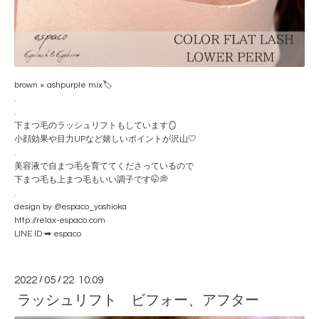
brown × ashpurple mix🏷
.
.
下まつ毛のラッシュリフトもしています🪞
小顔効果や目力UPなど嬉しいポイントが沢山🤍
.
美容液で自まつ毛を育ててくださっているので
下まつ毛も上まつ毛もいい調子です🤭💭
.
design by @espaco_yoshioka
http://relax-espaco.com
LINE ID ➡ espaco
2022
/
05
/
22 10:09
ラッシュリフト ビフォー、アフター