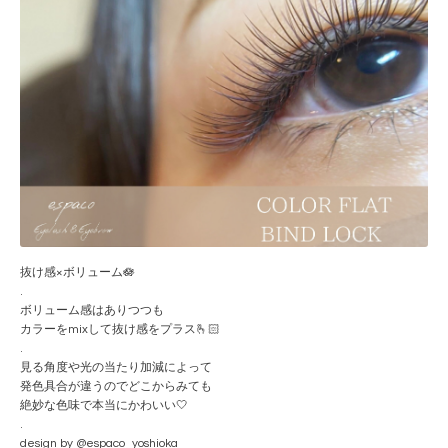
抜け感×ボリューム🪷
.
ボリューム感はありつつも
カラーをmixして抜け感をプラス🫰🏻
.
見る角度や光の当たり加減によって
発色具合が違うのでどこからみても
絶妙な色味で本当にかわいい🤍
.
design by @espaco_yoshioka