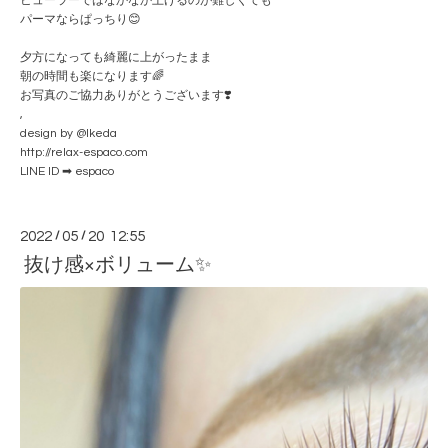
ビューラーではなかなか上げるのが難しくても
パーマならぱっちり😊
夕方になっても綺麗に上がったまま
朝の時間も楽になります🌈
お写真のご協力ありがとうございます❣️
,
design by @Ikeda
http://relax-espaco.com
LINE ID ➡ espaco
2022
/
05
/
20 12:55
抜け感×ボリューム✨