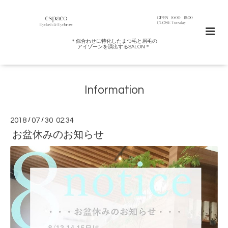
＊似合わせに特化したまつ毛と眉毛の
アイゾーンを演出するSALON＊
Information
2018
/
07
/
30 02:34
お盆休みのお知らせ