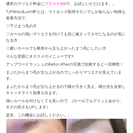
通常のマツエク料金に
プラス￥500
で、お試しいただけます。。
"UPWardLush®"とは、ライセンス取得サロンでしか知らない特殊な
装着方法で、
◇下りまつ毛の方
◇カールの強いマツエクを付けても目に被さってカゲになるのが気に
なる方
◇緩いカールでも根本から立ち上がったまつ毛にしたい方
そんな皆様にオススメのメニューです!!
アップワードラッシュのBefor Afterの写真で比較すると一目瞭然！
まぶたからまつ毛が立ち上がるのでしっかりマツエクが見えていま
す。
まぶたからまつ毛が立ち上がるので瞳が大きく見え、瞳が光を反射し
キャッチライト効果も出ます。
強いカールを付けなくても良いので、Jカールでもグイッとあがり、
モチの良さもUPします♪
是非、この機会にお試しください。。