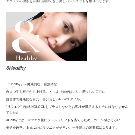
エクステの濃さを自由に調節でき、美しいシルエットを創り出せます。
&Healthy
『Healthy』＝健康的な、自然体な
自まつ毛を根元から上げることにより光がはいり、若々しい目元に
自然体で健康的な目元、自分らしいNEWスタイル。
"
リフエク”ではBINDLOCKをプラスしないとお客様が満足するモチにはなりません
でしたが
&Helthyでは、マツエク後にラッシュリフトを当てるため、カール感がそろい
モチを改善。上まぶたにマツエクがそろい、一段階上の装着感になります。