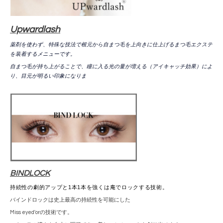
Upwardlash
薬剤を使わず、特殊な技法で根元から自まつ毛を上向きに仕上げるまつ毛エクステ
を装着するメニューです。
自まつ毛が持ち上がることで、瞳に入る光の量が増える（アイキャッチ効果）によ
り、目元が明るい印象になりま
BINDLOCK
持続性の劇的アップと1本1本を強くは庵でロックする技術。
バインドロックは史上最高の持続性を可能にした
Miss eyed′orの技術です。