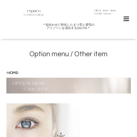
＊似合わせに特化したまつ毛と眉毛の
アイゾーンを演出するSALON＊
Option menu / Other item
-HOME-