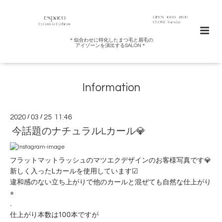
＊似合わせに特化したまつ毛と眉毛の
アイゾーンを演出するSALON＊
Information
2020
/
03
/
25 11:46
今話題のナチュラルLカール💎
フラットマットラッシュのマツエクデザインのお客様写真です💎
新しく入ったLカールを使用しています☑︎
違和感のない立ち上がりで他のカールと混ぜても自然な仕上がり
⭐︎
.
仕上がり本数は100本ですが