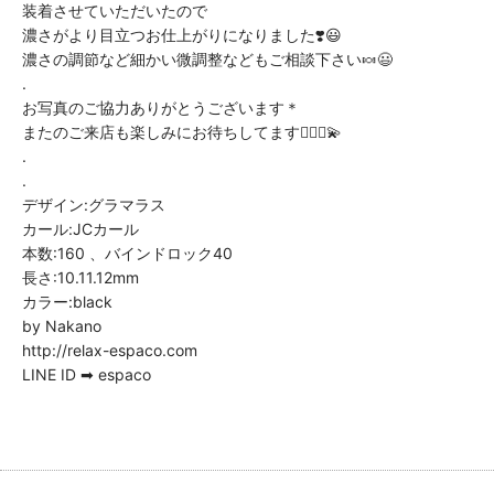
装着させていただいたので
濃さがより目立つお仕上がりになりました❣️😃
濃さの調節など細かい微調整などもご相談下さい🍬😃
.
お写真のご協力ありがとうございます＊
またのご来店も楽しみにお待ちしてます🧏🏼‍♀️💫
.
.
デザイン:グラマラス
カール:JCカール
本数:160 、バインドロック40
長さ:10.11.12mm
カラー:black
by Nakano
http://relax-espaco.com
LINE ID ➡ espaco