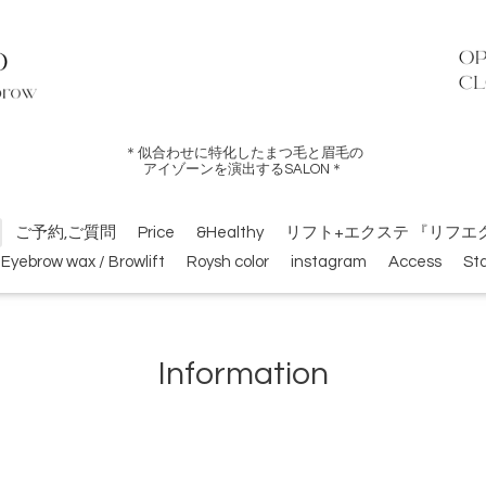
＊似合わせに特化したまつ毛と眉毛の
アイゾーンを演出するSALON＊
ご予約,ご質問
Price
&Healthy
リフト+エクステ 『リフエ
Eyebrow wax / Browlift
Roysh color
instagram
Access
Sta
Information