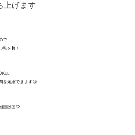
ち上げます
ので
つ毛を長く
🏻
間を短縮できます😆
🙌🏻♡