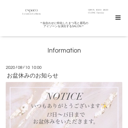
＊似合わせに特化したまつ毛と眉毛の
アイゾーンを演出するSALON＊
Information
2020
/
08
/
10 10:00
お盆休みのお知らせ