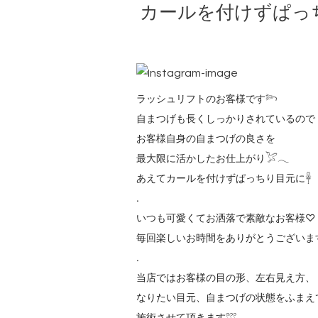
カールを付けずぱ
ラッシュリフトのお客様です𓆸
自まつげも長くしっかりされているので
お客様自身の自まつげの良さを
最大限に活かしたお仕上がり𓅯𓂃
あえてカールを付けずぱっちり目元に𓋈
.
いつも可愛くてお洒落で素敵なお客様♡
毎回楽しいお時間をありがとうございま
.
当店ではお客様の目の形、左右見え方、
なりたい目元、自まつげの状態をふまえ
施術させて頂きます𓍤