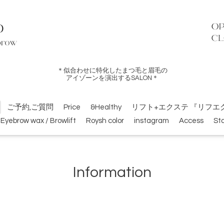
＊似合わせに特化したまつ毛と眉毛の
アイゾーンを演出するSALON＊
ご予約,ご質問
Price
&Healthy
リフト+エクステ 『リフエ
Eyebrow wax / Browlift
Roysh color
instagram
Access
Sta
Information