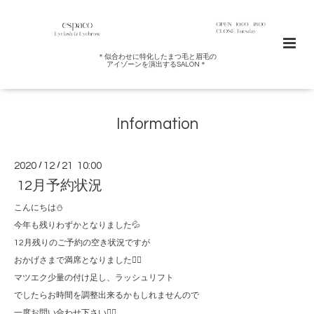
＊似合わせに特化したまつ毛と眉毛の
アイゾーンを演出するSALON＊
Information
2020
/
12
/
21 10:00
12月予約状況
こんにちは⛄️
今年も残りわずかとなりました💦
12月残りのご予約の空き状況ですが
おかげさまで満席となりました🙇‍♀️
マツエク少量の付け足し、ラッシュリフト
でしたらお時間を調整出来るかもしれませんので
一度お問い合わせ下さい🙇‍♀️