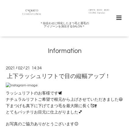
＊似合わせに特化したまつ毛と眉毛の
アイゾーンを演出するSALON＊
Information
2021
/
02
/
21 14:34
上下ラッシュリフトで目の縦幅アップ！
ラッシュリフトのお客様です🕊
ナチュラルリフトご希望で根元から上げさせていただきました😆
下まつげも真下に下げてまつ毛を最大限に長く🥰❣️
とてもパッチリお目元に仕上がりました💕
お写真のご協力ありがとうございます😊