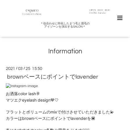
＊似合わせに特化したまつ毛と眉毛の
アイゾーンを演出するSALON＊
Information
2021
/
03
/
25 15:50
brownベースにポイントでlavender
お洒落color lash🥂
マツエクeyelash design🤎🤍
フラットとボリュームのmixで付けさせていただきました💫
カラーはbrownベースにポイントでlavenderを💟