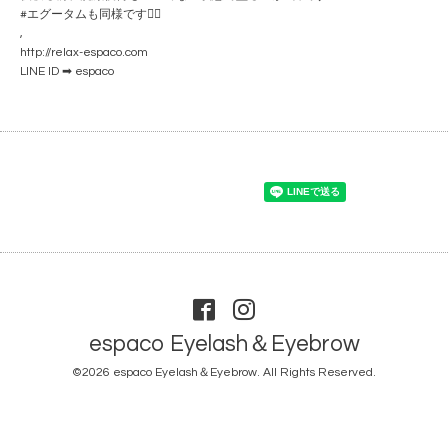
#エグータムも同様です🙆‍♀️
,
http://relax-espaco.com
LINE ID ➡ espaco
espaco Eyelash＆Eyebrow
©2026
espaco Eyelash＆Eyebrow
. All Rights Reserved.