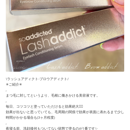
\ラッシュアディクト-ブロウアディクト/
✳︎ご紹介✳︎
,
まつ毛に対してというより、毛根に働きかける美容液です。
,
毎日、コツコツと塗っていただけると効果絶大🙆‍♀️
効果が出ないと思っていても、毛周期の関係で効果が表面に表れるまで少し
時間がかかる場合も(3ヶ月程度)
,
夜寝る前、洗顔後何もついてない状態で塗るのが1番です✨